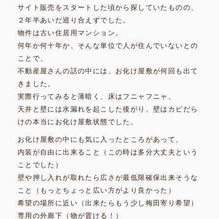
サイト販売をスタートした頃から探していたものの、
２年半あいだ巡り合えずでした。
物件は古い住居用マンション。
何年か何十年か、そんな単位で人が住んでいないとの
ことで、
不動産屋さんの話の中には、お化け屋敷が何回も出て
きました。
実際行ってみると薄暗く、床はフニャフニャ、
天井と壁には水漏れを起こした後がり、壁はカビだら
けの本当にお化け屋敷状態でした。
お化け屋敷の中にも気に入ったところがあって、
内装が自由に出来ること（この時は多分大丈夫という
ことでした）
壁や押し入れが取れたら広さが最低限確保出来そうな
こと（もっとちょっと広い方がより良かった）
希望の場所に近い（出来たらもう少し梅田寄り希望）
専用の外廊下（物が置ける！）